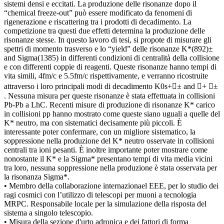
sistemi densi e eccitati. La produzione delle risonanze dopo il
“chemical freeze-out” può essere modificato da fenomeni di
rigenerazione e riscattering tra i prodotti di decadimento. La
competizione tra questi due effetti determina la produzione delle
risonanze stesse. In questo lavoro di tesi, si propote di misurare gli
spettri di momento trasverso e lo “yield” delle risonanze K*(892)±
and Sigma(1385) in differenti condizioni di centralità della collisione
e con differenti coppie di reagenti. Queste risonanze hanno tempi di
vita simili, 4fm/c e 5.5fm/c rispettivamente, e verranno ricostruite
attraverso i loro principali modi di decadimento K0s+± and + ±
. Nessuna misura per queste risonanze è stata effettuata in collisioni
Pb-Pb a LhC. Recenti misure di produzione di risonanze K* carico
in collisioni pp hanno mostrato come queste siano uguali a quelle del
K* neutro, ma con sistematici decisamente più piccoli. È
interessante poter confermare, con un migliore sistematico, la
soppressione nella produzione del K* neutro osservate in collisioni
centrali tra ioni pesanti. È inoltre importante poter mostrare come
nonostante il K* e la Sigma* presentano tempi di vita media vicini
tra loro, nessuna soppressione nella produzione è stata osservata per
la risonanza Sigma*.
• Membro della collaborazione internazionael EEE, per lo studio dei
ragi cosmici con l’utilizzo di telescopi per muoni a tecnologia
MRPC. Responsabile locale per la simulazione della risposta del
sistema a singolo telescopio.
• Misura della sezione d'urto adronica e dei fattori di forma