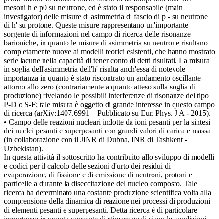
mesoni h e p0 su neutrone, ed è stato il responsabile (main
investigator) delle misure di asimmetria di fascio di p - su neutrone
di h' su protone. Queste misure rappresentano un'importante
sorgente di informazioni nel campo di ricerca delle risonanze
barioniche, in quanto le misure di asimmetria su neutrone risultano
completamente nuove ai modelli teorici esistenti, che hanno mostrato
serie lacune nella capacità di tener conto di detti risultati. La misura
in soglia dell'asimmetria dell'h' risulta anch'essa di notevole
importanza in quanto è stato riscontrato un andamento oscillante
attorno allo zero (contrariamente a quanto atteso sulla soglia di
produzione) rivelando le possibili interferenze di risonanze del tipo
P-D o S-F; tale misura è oggetto di grande interesse in questo campo
di ricerca (arXiv:1407.6991 – Pubblicato su Eur. Phys. J A - 2015).
• Campo delle reazioni nucleari indotte da ioni pesanti per la sintesi
dei nuclei pesanti e superpesanti con grandi valori di carica e massa
(in collaborazione con il JINR di Dubna, INR di Tashkent -
Uzbekistan).
In questa attività il sottoscritto ha contribuito allo sviluppo di modelli
e codici per il calcolo delle sezioni d'urto dei residui di
evaporazione, di fissione e di emissione di neutroni, protoni e
particelle a durante la diseccitazione del nucleo composto. Tale
ricerca ha determinato una costante produzione scientifica volta alla
comprensione della dinamica di reazione nei processi di produzioni
di elementi pesanti e superpesanti. Detta ricerca è di particolare
importanza in quanto consente di stimare quali siano le condizioni