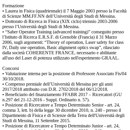
Formazione
• Laurea in Fisica (quadriennale) il 7 Maggio 2003 presso la Facoltà
di Scienze MM.FF.NN dell’Università degli Studi di Messina.
• Dottorato di Ricerca in Fisica (XIX ciclo) triennio 2003-2006
presso l’Università degli Studi di Messina.
• “Saber Operator Training (advanced training)” conseguito presso
l’Istituto di Ricerca E.R.S.F. di Grenoble (Francia) il 31 Marzo
2006, sugli argomenti: “Theory of operation, Laser safety for class
IV, Daily use operation, Basic alignment optics swap”, rilasciato
dalla società COHERENTE FRANCE, necessario e abilitante
all'uso del Laser di potenza utilizzato nell'esperimento GRAAL.
Concorsi
• Valutazione interna per la posizione di Professore Associato Fis/04
30/10/2018.
• Compenso premiale dell’Università di Messina per gli anni
2017/2018 attribuito con D.R. 2702/2018 del 06/12/2018.
• Beneficiario del finanziamento FFABR 2017 – Ricercatori (GU
n.297 del 21-12-2016 - Suppl. Ordinario n. 57).
• Posizione di Ricercatore a Tempo Determinato Senior - art. 24,
comma 3, lett. b) della legge 30 dicembre 2010, n. 240 - presso il
Dipartimento di Fisica e di Scienze della Terra dell'Università degli
Studi di Messina, 11 Settembre 2015.
• Posizione di Ricercatore a Tempo Determinato Junior - art. 24,