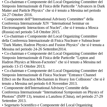
• Co-chairman e Componente del Local Organizing Committee del
Simposio Internazionale di Fisica delle Particelle "Advances in Dark
Matter and Particle Physics" che si è tenuto a Messina nel periodo
24-27 Ottobre 2016.
• Componente dell'“International Advisory Committee” della
Conferenza Internazionale XIV “International Seminar on
Electromagnetic Interactions of Nuclei”, che si è tenuta a Mosca
(Russia) nel periodo 5-8 Ottobre 2015.
• Co-chairman e Componente del Local Organizing Committee
della Conferenza Internazionale di Fisica Nucleare e Subnucleare
"Dark Matter, Hadron Physics and Fusion Physics" che si è tenuta a
Messina nel periodo 24-26 Settembre2014.
• Co-chairman e Componente del Local Organizing Committee del
Simposio Internazionale di Fisica delle Particelle "Lepton and
Hadron Physics at Meson-Factories" che si è tenuto a Messina nel
periodo 13-15 Ottobre 2013;
• Co-chairman e Componente del Local Organizing Committee del
Simposio Internazionale di Fisica Nucleare "Entrance Channel
Effect on the Reaction Mechanism in Heavy Ion Collisions" che si è
tenuto a Messina nel periodo 6-8 Novembre 2013.
• Componente dell'International Advisory Committe della
Conferenza Internazionale “International Symposium on Physics of
Photons” (ISPP 13), tenutosi a Lanzhou (China), nel periodo 27-29
Settembre 2013.
• Segretario Scientifico e Componente del Local Organizing