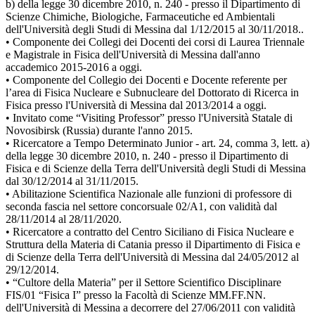
b) della legge 30 dicembre 2010, n. 240 - presso il Dipartimento di
Scienze Chimiche, Biologiche, Farmaceutiche ed Ambientali
dell'Università degli Studi di Messina dal 1/12/2015 al 30/11/2018..
• Componente dei Collegi dei Docenti dei corsi di Laurea Triennale
e Magistrale in Fisica dell'Università di Messina dall'anno
accademico 2015-2016 a oggi.
• Componente del Collegio dei Docenti e Docente referente per
l’area di Fisica Nucleare e Subnucleare del Dottorato di Ricerca in
Fisica presso l'Università di Messina dal 2013/2014 a oggi.
• Invitato come “Visiting Professor” presso l'Università Statale di
Novosibirsk (Russia) durante l'anno 2015.
• Ricercatore a Tempo Determinato Junior - art. 24, comma 3, lett. a)
della legge 30 dicembre 2010, n. 240 - presso il Dipartimento di
Fisica e di Scienze della Terra dell'Università degli Studi di Messina
dal 30/12/2014 al 31/11/2015.
• Abilitazione Scientifica Nazionale alle funzioni di professore di
seconda fascia nel settore concorsuale 02/A1, con validità dal
28/11/2014 al 28/11/2020.
• Ricercatore a contratto del Centro Siciliano di Fisica Nucleare e
Struttura della Materia di Catania presso il Dipartimento di Fisica e
di Scienze della Terra dell'Università di Messina dal 24/05/2012 al
29/12/2014.
• “Cultore della Materia” per il Settore Scientifico Disciplinare
FIS/01 “Fisica I” presso la Facoltà di Scienze MM.FF.NN.
dell'Università di Messina a decorrere del 27/06/2011 con validità