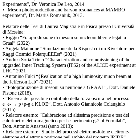
Experiments”, Dr. Veronica De Leo, 2014.
• “Meson photoproduction and baryon resonances at MAMBO
experiment”, Dr. Mariia Romaniuk, 2013.
Relatore delle Tesi di Laurea Magistrale in Fisica presso l'Università
di Messina:
• Riggio “Fotoproduzione di mesoni su nucleoni liberi e legati a
Graal” (2022)
• Angela Maimone “Simulazione della Risposta di un Rivelatore per
Raggi Cosmici:PolarquEEEst” (2021)
• Andrea Sofia Triolo “Characterization and commissioning of the
upgraded Inner Tracking System (ITS2) of the ALICE experiment at
LHC” 2021
• Antonino Fulci “{Realization of a high luminosity muon beam at
the Jefferson Lab” (2021)
• “Fotoproduzione di mesoni su neutrone a GRAAL”, Dott. Daniele
Pistone (2018).
• “Ricerca del possibile contributo della forza oscura nel processo
e+e- → p+p-g a KLOE”, Dott. Antonio Giannicola Colangiulo
(2015).
• Relatore esterno: “Calibrazione ad altissima precisione e test del
calorimetro elettromagnetico per l'esperimento g-2 al Fermilab”,
Dott. Antonio Anastasi (anno 2013);
• Relatore esterno: “Studio dei processi elettrone-fotone elettrone-
elettrone ed elettrone-positrone nell'ambito del progetto IRIDE”,