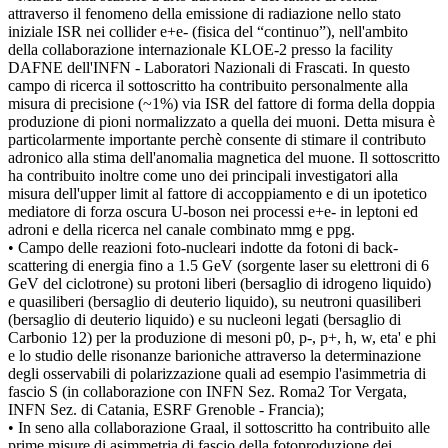
attraverso il fenomeno della emissione di radiazione nello stato
iniziale ISR nei collider e+e- (fisica del “continuo”), nell'ambito
della collaborazione internazionale KLOE-2 presso la facility
DAFNE dell'INFN - Laboratori Nazionali di Frascati. In questo
campo di ricerca il sottoscritto ha contribuito personalmente alla
misura di precisione (~1%) via ISR del fattore di forma della doppia
produzione di pioni normalizzato a quella dei muoni. Detta misura è
particolarmente importante perchè consente di stimare il contributo
adronico alla stima dell'anomalia magnetica del muone. Il sottoscritto
ha contribuito inoltre come uno dei principali investigatori alla
misura dell'upper limit al fattore di accoppiamento e di un ipotetico
mediatore di forza oscura U-boson nei processi e+e- in leptoni ed
adroni e della ricerca nel canale combinato mmg e ppg.
• Campo delle reazioni foto-nucleari indotte da fotoni di back-
scattering di energia fino a 1.5 GeV (sorgente laser su elettroni di 6
GeV del ciclotrone) su protoni liberi (bersaglio di idrogeno liquido)
e quasiliberi (bersaglio di deuterio liquido), su neutroni quasiliberi
(bersaglio di deuterio liquido) e su nucleoni legati (bersaglio di
Carbonio 12) per la produzione di mesoni p0, p-, p+, h, w, eta' e phi
e lo studio delle risonanze barioniche attraverso la determinazione
degli osservabili di polarizzazione quali ad esempio l'asimmetria di
fascio S (in collaborazione con INFN Sez. Roma2 Tor Vergata,
INFN Sez. di Catania, ESRF Grenoble - Francia);
• In seno alla collaborazione Graal, il sottoscritto ha contribuito alle
prime misure di asimmetria di fascio della fotoproduzione dei