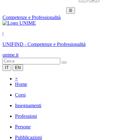
☰
Competenze e Professionalità
|
UNIFIND
-
Competenze e Professionalità
unime.it
IT
EN
×
Home
Corsi
Insegnamenti
Professioni
Persone
Pubblicazioni