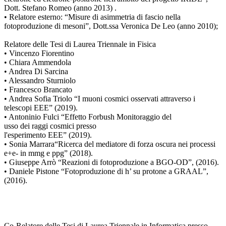
Dott. Stefano Romeo (anno 2013) .
• Relatore esterno: “Misure di asimmetria di fascio nella
fotoproduzione di mesoni”, Dott.ssa Veronica De Leo (anno 2010);
Relatore delle Tesi di Laurea Triennale in Fisica
• Vincenzo Fiorentino
• Chiara Ammendola
• Andrea Di Sarcina
• Alessandro Sturniolo
• Francesco Brancato
• Andrea Sofia Triolo “I muoni cosmici osservati attraverso i
telescopi EEE” (2019).
• Antoninio Fulci “Effetto Forbush Monitoraggio del
usso dei raggi cosmici presso
l'esperimento EEE” (2019).
• Sonia Marrara“Ricerca del mediatore di forza oscura nei processi
e+e- in mmg e ppg” (2018).
• Giuseppe Arrò “Reazioni di fotoproduzione a BGO-OD”, (2016).
• Daniele Pistone “Fotoproduzione di h’ su protone a GRAAL”,
(2016).
Co-Relatore delle Tesi di Laurea Triennale in Informatica presso