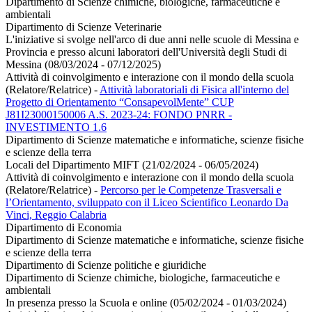
Dipartimento di Scienze chimiche, biologiche, farmaceutiche e
ambientali
Dipartimento di Scienze Veterinarie
L'iniziative si svolge nell'arco di due anni nelle scuole di Messina e
Provincia e presso alcuni laboratori dell'Università degli Studi di
Messina (08/03/2024 - 07/12/2025)
Attività di coinvolgimento e interazione con il mondo della scuola
(Relatore/Relatrice)
-
Attività laboratoriali di Fisica all'interno del
Progetto di Orientamento “ConsapevolMente” CUP
J81I23000150006 A.S. 2023-24: FONDO PNRR -
INVESTIMENTO 1.6
Dipartimento di Scienze matematiche e informatiche, scienze fisiche
e scienze della terra
Locali del Dipartimento MIFT (21/02/2024 - 06/05/2024)
Attività di coinvolgimento e interazione con il mondo della scuola
(Relatore/Relatrice)
-
Percorso per le Competenze Trasversali e
l’Orientamento, sviluppato con il Liceo Scientifico Leonardo Da
Vinci, Reggio Calabria
Dipartimento di Economia
Dipartimento di Scienze matematiche e informatiche, scienze fisiche
e scienze della terra
Dipartimento di Scienze politiche e giuridiche
Dipartimento di Scienze chimiche, biologiche, farmaceutiche e
ambientali
In presenza presso la Scuola e online (05/02/2024 - 01/03/2024)