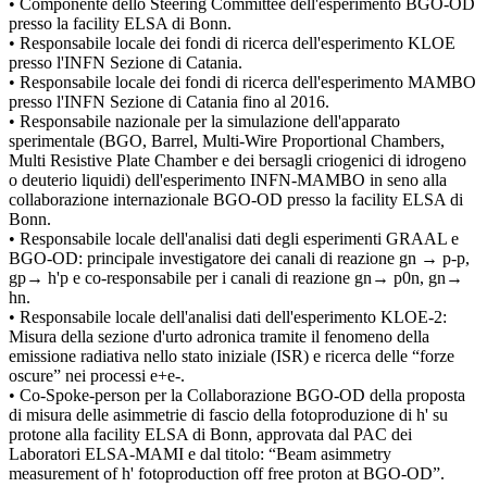
• Componente dello Steering Committee dell'esperimento BGO-OD
presso la facility ELSA di Bonn.
• Responsabile locale dei fondi di ricerca dell'esperimento KLOE
presso l'INFN Sezione di Catania.
• Responsabile locale dei fondi di ricerca dell'esperimento MAMBO
presso l'INFN Sezione di Catania fino al 2016.
• Responsabile nazionale per la simulazione dell'apparato
sperimentale (BGO, Barrel, Multi-Wire Proportional Chambers,
Multi Resistive Plate Chamber e dei bersagli criogenici di idrogeno
o deuterio liquidi) dell'esperimento INFN-MAMBO in seno alla
collaborazione internazionale BGO-OD presso la facility ELSA di
Bonn.
• Responsabile locale dell'analisi dati degli esperimenti GRAAL e
BGO-OD: principale investigatore dei canali di reazione gn → p-p,
gp→ h'p e co-responsabile per i canali di reazione gn→ p0n, gn→
hn.
• Responsabile locale dell'analisi dati dell'esperimento KLOE-2:
Misura della sezione d'urto adronica tramite il fenomeno della
emissione radiativa nello stato iniziale (ISR) e ricerca delle “forze
oscure” nei processi e+e-.
• Co-Spoke-person per la Collaborazione BGO-OD della proposta
di misura delle asimmetrie di fascio della fotoproduzione di h' su
protone alla facility ELSA di Bonn, approvata dal PAC dei
Laboratori ELSA-MAMI e dal titolo: “Beam asimmetry
measurement of h' fotoproduction off free proton at BGO-OD”.