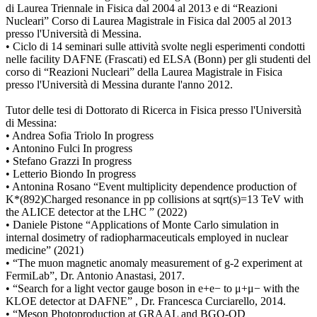
di Laurea Triennale in Fisica dal 2004 al 2013 e di “Reazioni
Nucleari” Corso di Laurea Magistrale in Fisica dal 2005 al 2013
presso l'Università di Messina.
• Ciclo di 14 seminari sulle attività svolte negli esperimenti condotti
nelle facility DAFNE (Frascati) ed ELSA (Bonn) per gli studenti del
corso di “Reazioni Nucleari” della Laurea Magistrale in Fisica
presso l'Università di Messina durante l'anno 2012.
Tutor delle tesi di Dottorato di Ricerca in Fisica presso l'Università
di Messina:
• Andrea Sofia Triolo In progress
• Antonino Fulci In progress
• Stefano Grazzi In progress
• Letterio Biondo In progress
• Antonina Rosano “Event multiplicity dependence production of
K*(892)Charged resonance in pp collisions at sqrt(s)=13 TeV with
the ALICE detector at the LHC ” (2022)
• Daniele Pistone “Applications of Monte Carlo simulation in
internal dosimetry of radiopharmaceuticals employed in nuclear
medicine” (2021)
• “The muon magnetic anomaly measurement of g-2 experiment at
FermiLab”, Dr. Antonio Anastasi, 2017.
• “Search for a light vector gauge boson in e+e− to μ+μ− with the
KLOE detector at DAFNE” , Dr. Francesca Curciarello, 2014.
• “Meson Photoproduction at GRAAL and BGO-OD