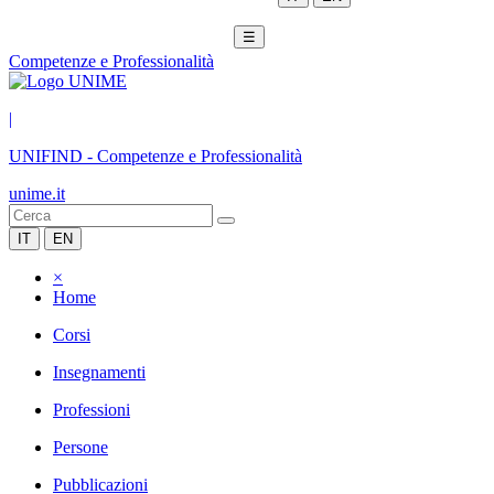
☰
Competenze e Professionalità
|
UNIFIND
-
Competenze e Professionalità
unime.it
IT
EN
×
Home
Corsi
Insegnamenti
Professioni
Persone
Pubblicazioni