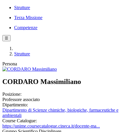
Strutture
Terza Missione
Competenze
☰
Strutture
Persona
CORDARO Massimiliano
Posizione:
Professore associato
Dipartimento:
Dipartimento di Scienze chimiche, biologiche, farmaceutiche e
ambientali
Course Catalogue:
https://unime.coursecatalogue.cineca.it/docente-ma...
Gruppo Scientifico Disciplinare