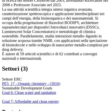
di ricerca nel settore CHIM/06 dal 2003, diventando Ricercatore nel
2008 e Professore Associato nel 2023.
La sua attività scientifica integra sintesi organica avanzata,
caratterizzazione spettroscopica e applicazioni interdisciplinari nei
campi dell’energia, della bioinorganica e dei nanomateriali. Si
occupa della progettazione di fluorofori BODIPY, architetture
supramolecolari per dispositivi fotovoltaici innovativi (DSSCs,
Luminescent Solar Concentrators) e metodologie di chimica
sostenibile. Parallelamente, studia interazioni metallo–ligando in
soluzione acquosa tramite NMR, con applicazioni nella speciazione
di biomolecole e nello sviluppo di nanocarrier metallo-complessi per
drug delivery.
È autore di 59 articoli scientifici e di 62 contributi a convegni
nazionali e internazionali.
Settori (3)
Settore ERC
PE5_17 - Organic chemistry - (2016)
Sustainable Development Goals
Goal 6: Clean water and sanitation
Goal 7: Affordable and clean energy