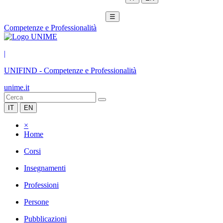
☰
Competenze e Professionalità
|
UNIFIND
-
Competenze e Professionalità
unime.it
IT
EN
×
Home
Corsi
Insegnamenti
Professioni
Persone
Pubblicazioni