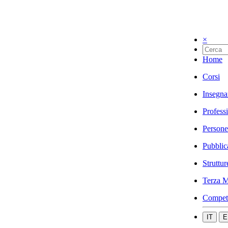
×
Home
Corsi
Insegna
Profess
Persone
Pubblic
Struttur
Terza M
Compet
IT
E