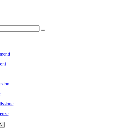
menti
ioni
azioni
e
issione
enze
N