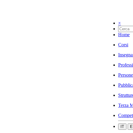
×
Home
Corsi
Insegna
Profess
Persone
Pubblic
Struttur
Terza M
Compet
IT
E