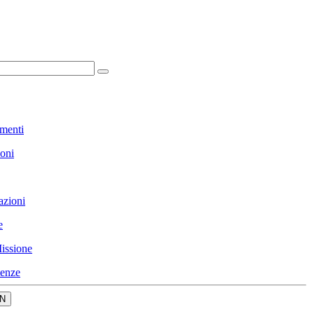
menti
ioni
azioni
e
issione
enze
N