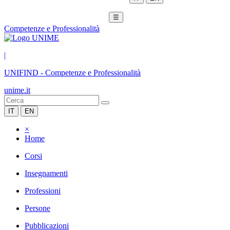
☰
Competenze e Professionalità
|
UNIFIND
-
Competenze e Professionalità
unime.it
IT
EN
×
Home
Corsi
Insegnamenti
Professioni
Persone
Pubblicazioni