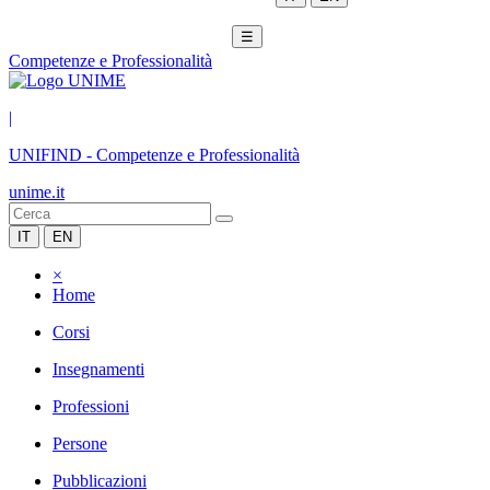
☰
Competenze e Professionalità
|
UNIFIND
-
Competenze e Professionalità
unime.it
IT
EN
×
Home
Corsi
Insegnamenti
Professioni
Persone
Pubblicazioni