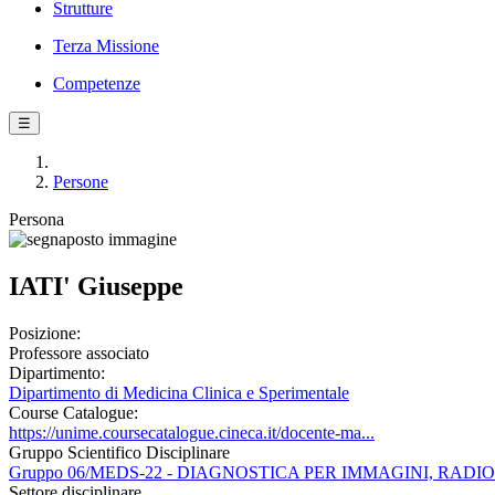
Strutture
Terza Missione
Competenze
☰
Persone
Persona
IATI' Giuseppe
Posizione:
Professore associato
Dipartimento:
Dipartimento di Medicina Clinica e Sperimentale
Course Catalogue:
https://unime.coursecatalogue.cineca.it/docente-ma...
Gruppo Scientifico Disciplinare
Gruppo 06/MEDS-22 - DIAGNOSTICA PER IMMAGINI, RA
Settore disciplinare