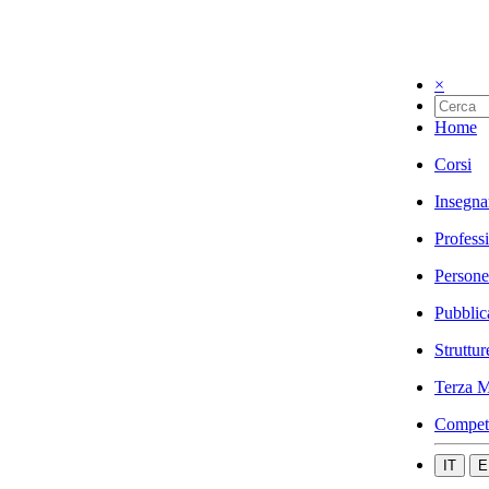
×
Home
Corsi
Insegna
Profess
Persone
Pubblic
Struttur
Terza M
Compet
IT
E