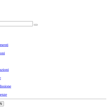
menti
ioni
azioni
e
issione
enze
N