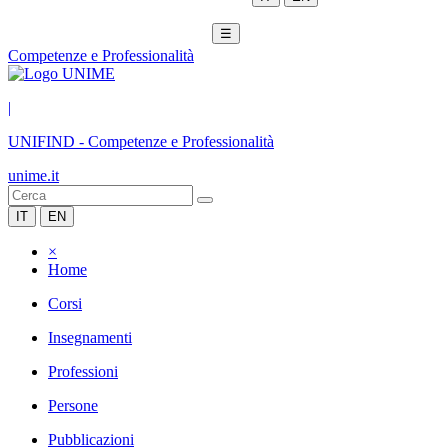
☰
Competenze e Professionalità
|
UNIFIND
-
Competenze e Professionalità
unime.it
IT
EN
×
Home
Corsi
Insegnamenti
Professioni
Persone
Pubblicazioni