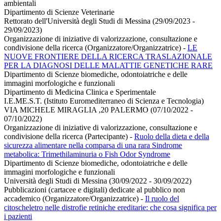
ambientali
Dipartimento di Scienze Veterinarie
Rettorato dell'Università degli Studi di Messina (29/09/2023 -
29/09/2023)
Organizzazione di iniziative di valorizzazione, consultazione e
condivisione della ricerca (Organizzatore/Organizzatrice)
-
LE
NUOVE FRONTIERE DELLA RICERCA TRASLAZIONALE
PER LA DIAGNOSI DELLE MALATTIE GENETICHE RARE
Dipartimento di Scienze biomediche, odontoiatriche e delle
immagini morfologiche e funzionali
Dipartimento di Medicina Clinica e Sperimentale
I.E.ME.S.T. (Istituto Euromediterraneo di Scienza e Tecnologia)
VIA MICHELE MIRAGLIA ,20 PALERMO (07/10/2022 -
07/10/2022)
Organizzazione di iniziative di valorizzazione, consultazione e
condivisione della ricerca (Partecipante)
-
Ruolo della dieta e della
sicurezza alimentare nella comparsa di una rara Sindrome
metabolica: Trimethilaminuria o Fish Odor Syndrome
Dipartimento di Scienze biomediche, odontoiatriche e delle
immagini morfologiche e funzionali
Università degli Studi di Messina (30/09/2022 - 30/09/2022)
Pubblicazioni (cartacee e digitali) dedicate al pubblico non
accademico (Organizzatore/Organizzatrice)
-
Il ruolo del
citoscheletro nelle distrofie retiniche ereditarie: che cosa significa per
i pazienti