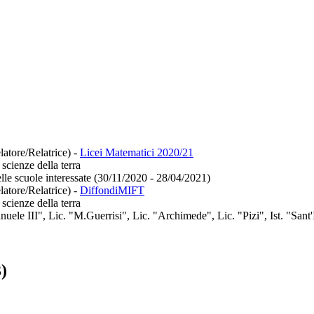
latore/Relatrice)
-
Licei Matematici 2020/21
scienze della terra
lle scuole interessate (30/11/2020 - 28/04/2021)
latore/Relatrice)
-
DiffondiMIFT
scienze della terra
anuele III", Lic. "M.Guerrisi", Lic. "Archimede", Lic. "Pizi", Ist. "S
)