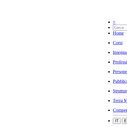
×
Home
Corsi
Insegna
Profess
Persone
Pubblic
Struttur
Terza M
Compet
IT
E