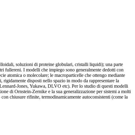
idali, soluzioni di proteine globulari, cristalli liquidi); una parte
ltri fullereni. I modelli che impiego sono generalmente dedotti con
ecie atomica o molecolare; le macroparticelle che ottengo mediante
ci, rigidamente disposti nello spazio in modo da rappresentare la
re, Lennard-Jones, Yukawa, DLVO etc). Per lo studio di questi modelli
one di Ornstein-Zernike e la sua generalizzazione per sistemi a molti
con chiusure rifinite, termodinamicamente autoconsistenti (come la