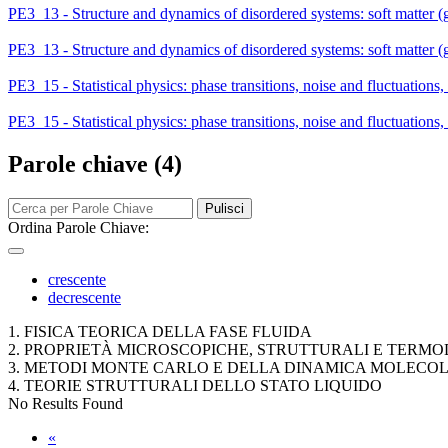
PE3_13 - Structure and dynamics of disordered systems: soft matter (gels,
PE3_13 - Structure and dynamics of disordered systems: soft matter (ge
PE3_15 - Statistical physics: phase transitions, noise and fluctuations
PE3_15 - Statistical physics: phase transitions, noise and fluctuatio
Parole chiave (4)
Pulisci
Ordina Parole Chiave:
crescente
decrescente
1. FISICA TEORICA DELLA FASE FLUIDA
2. PROPRIETÀ MICROSCOPICHE, STRUTTURALI E TERMOD
3. METODI MONTE CARLO E DELLA DINAMICA MOLECO
4. TEORIE STRUTTURALI DELLO STATO LIQUIDO
No Results Found
«