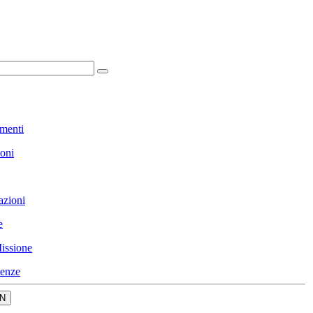
menti
ioni
azioni
e
issione
enze
N