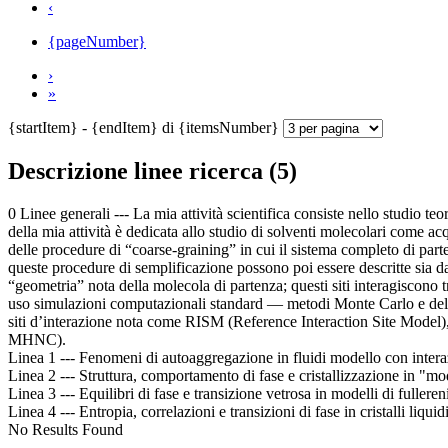
‹
{pageNumber}
›
»
{startItem} - {endItem} di {itemsNumber}
Descrizione linee ricerca (5)
0 Linee generali --- La mia attività scientifica consiste nello studio teo
della mia attività è dedicata allo studio di solventi molecolari come a
delle procedure di “coarse-graining” in cui il sistema completo di pa
queste procedure di semplificazione possono poi essere descritte sia da 
“geometria” nota della molecola di partenza; questi siti interagiscono
uso simulazioni computazionali standard — metodi Monte Carlo e della 
siti d’interazione nota come RISM (Reference Interaction Site Model)
MHNC).
Linea 1 --- Fenomeni di autoaggregazione in fluidi modello con inter
Linea 2 --- Struttura, comportamento di fase e cristallizzazione in "mod
Linea 3 --- Equilibri di fase e transizione vetrosa in modelli di fulleren
Linea 4 --- Entropia, correlazioni e transizioni di fase in cristalli liquid
No Results Found