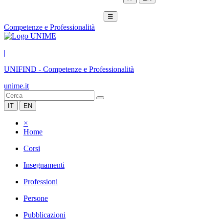
☰
Competenze e Professionalità
|
UNIFIND
-
Competenze e Professionalità
unime.it
IT
EN
×
Home
Corsi
Insegnamenti
Professioni
Persone
Pubblicazioni