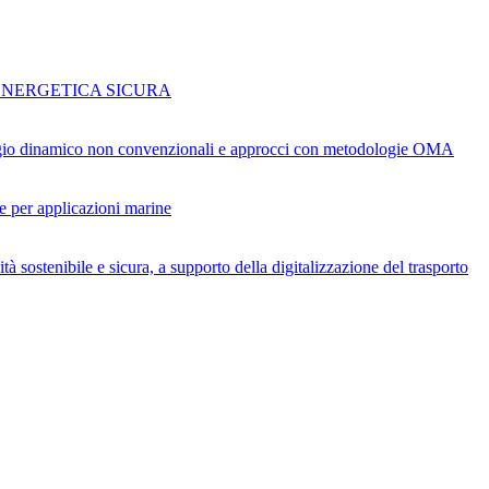
ENERGETICA SICURA
toraggio dinamico non convenzionali e approcci con metodologie OMA
ide per applicazioni marine
 sostenibile e sicura, a supporto della digitalizzazione del trasporto