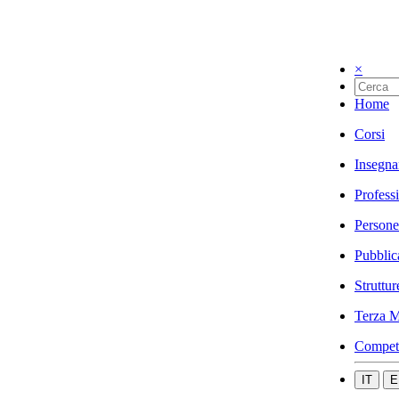
×
Home
Corsi
Insegna
Profess
Persone
Pubblic
Struttur
Terza M
Compet
IT
E