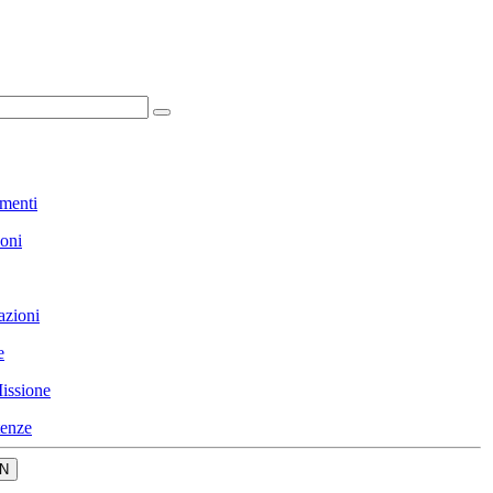
menti
ioni
azioni
e
issione
enze
N