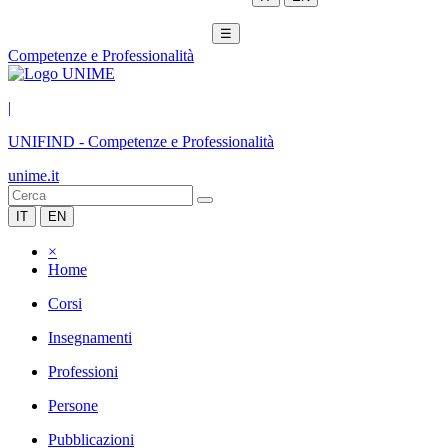
☰
Competenze e Professionalità
|
UNIFIND
-
Competenze e Professionalità
unime.it
IT
EN
×
Home
Corsi
Insegnamenti
Professioni
Persone
Pubblicazioni