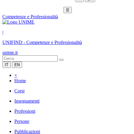
☰
Competenze e Professionalità
|
UNIFIND
-
Competenze e Professionalità
unime.it
IT
EN
×
Home
Corsi
Insegnamenti
Professioni
Persone
Pubblicazioni