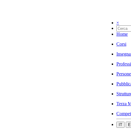
×
Home
Corsi
Insegna
Profess
Persone
Pubblic
Struttur
Terza M
Compet
IT
E