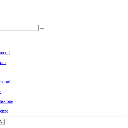
menti
ioni
azioni
e
issione
enze
N