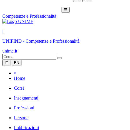
☰
Competenze e Professionalità
|
UNIFIND
-
Competenze e Professionalità
unime.it
IT
EN
×
Home
Corsi
Insegnamenti
Professioni
Persone
Pubblicazioni