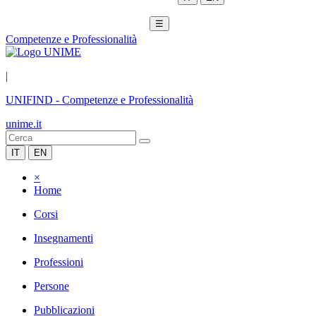
☰
Competenze e Professionalità
|
UNIFIND
-
Competenze e Professionalità
unime.it
IT
EN
×
Home
Corsi
Insegnamenti
Professioni
Persone
Pubblicazioni