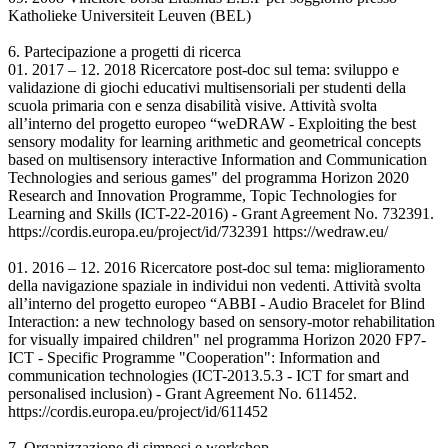
Katholieke Universiteit Leuven (BEL)
6. Partecipazione a progetti di ricerca
01. 2017 – 12. 2018 Ricercatore post-doc sul tema: sviluppo e
validazione di giochi educativi multisensoriali per studenti della
scuola primaria con e senza disabilità visive. Attività svolta
all’interno del progetto europeo “weDRAW - Exploiting the best
sensory modality for learning arithmetic and geometrical concepts
based on multisensory interactive Information and Communication
Technologies and serious games" del programma Horizon 2020
Research and Innovation Programme, Topic Technologies for
Learning and Skills (ICT-22-2016) - Grant Agreement No. 732391.
https://cordis.europa.eu/project/id/732391 https://wedraw.eu/
01. 2016 – 12. 2016 Ricercatore post-doc sul tema: miglioramento
della navigazione spaziale in individui non vedenti. Attività svolta
all’interno del progetto europeo “ABBI - Audio Bracelet for Blind
Interaction: a new technology based on sensory-motor rehabilitation
for visually impaired children" nel programma Horizon 2020 FP7-
ICT - Specific Programme "Cooperation": Information and
communication technologies (ICT-2013.5.3 - ICT for smart and
personalised inclusion) - Grant Agreement No. 611452.
https://cordis.europa.eu/project/id/611452
7. Organizzazione di simposi e workshop