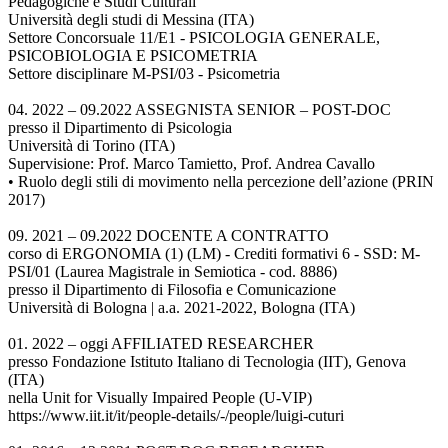
Pedagogiche e Studi Culturali
Università degli studi di Messina (ITA)
Settore Concorsuale 11/E1 - PSICOLOGIA GENERALE,
PSICOBIOLOGIA E PSICOMETRIA
Settore disciplinare M-PSI/03 - Psicometria
04. 2022 – 09.2022 ASSEGNISTA SENIOR – POST-DOC
presso il Dipartimento di Psicologia
Università di Torino (ITA)
Supervisione: Prof. Marco Tamietto, Prof. Andrea Cavallo
• Ruolo degli stili di movimento nella percezione dell’azione (PRIN
2017)
09. 2021 – 09.2022 DOCENTE A CONTRATTO
corso di ERGONOMIA (1) (LM) - Crediti formativi 6 - SSD: M-
PSI/01 (Laurea Magistrale in Semiotica - cod. 8886)
presso il Dipartimento di Filosofia e Comunicazione
Università di Bologna | a.a. 2021-2022, Bologna (ITA)
01. 2022 – oggi AFFILIATED RESEARCHER
presso Fondazione Istituto Italiano di Tecnologia (IIT), Genova
(ITA)
nella Unit for Visually Impaired People (U-VIP)
https://www.iit.it/it/people-details/-/people/luigi-cuturi