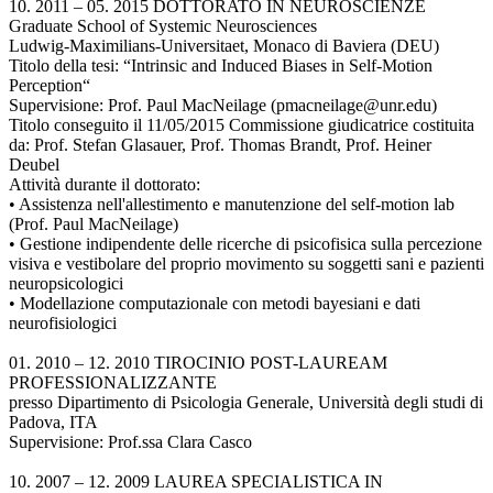
10. 2011 – 05. 2015 DOTTORATO IN NEUROSCIENZE
Graduate School of Systemic Neurosciences
Ludwig-Maximilians-Universitaet, Monaco di Baviera (DEU)
Titolo della tesi: “Intrinsic and Induced Biases in Self-Motion
Perception“
Supervisione: Prof. Paul MacNeilage (pmacneilage@unr.edu)
Titolo conseguito il 11/05/2015 Commissione giudicatrice costituita
da: Prof. Stefan Glasauer, Prof. Thomas Brandt, Prof. Heiner
Deubel
Attività durante il dottorato:
• Assistenza nell'allestimento e manutenzione del self-motion lab
(Prof. Paul MacNeilage)
• Gestione indipendente delle ricerche di psicofisica sulla percezione
visiva e vestibolare del proprio movimento su soggetti sani e pazienti
neuropsicologici
• Modellazione computazionale con metodi bayesiani e dati
neurofisiologici
01. 2010 – 12. 2010 TIROCINIO POST-LAUREAM
PROFESSIONALIZZANTE
presso Dipartimento di Psicologia Generale, Università degli studi di
Padova, ITA
Supervisione: Prof.ssa Clara Casco
10. 2007 – 12. 2009 LAUREA SPECIALISTICA IN