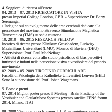
4. Soggiorni di ricerca all’estero
04. 2013 – 07. 2013 RICERCATORE IN VISITA
presso Imperial College London, GBR. - Supervisione: Dr. Barry
Seemungal
• Indagine sul coinvolgimento delle aree cerebrali dedicate alla
percezione del movimento attraverso Stimolazione Magnetica
Transcranica (TMS) su sedia rotatoria
10. 2010 – 06. 2015 RESEARCH FELLOW
Incarico di ricerca presso Klinikum Grosshadern, Ludwig-
Maximilians-Universitaet (LMU), Monaco di Baviera (DEU). -
Supervisione: Prof. Paul MacNeilage
• Attività di ricerca volta allo studio psicofisico di bias percettivi
intrinseci e indotti nella percezione visiva e vestibolare del proprio
movimento
02. 2009 – 05. 2009 TIROCINIO CURRICULARE
Facoltà di Psicologia della Katholieke Universiteit Leuven (BEL)
Sotto la supervisione del Prof. Johan Wagemans
5. Borse e premi
07. 2014 Miglior poster presso il Meeting - Brain Plasticity of the
Vestibular and OcularMotor Systems (evento satellite FENS forum
2014, Milano, ITA)
09. 2008 Vincitore borsa Erasmus L.L.P per soggiorno presso