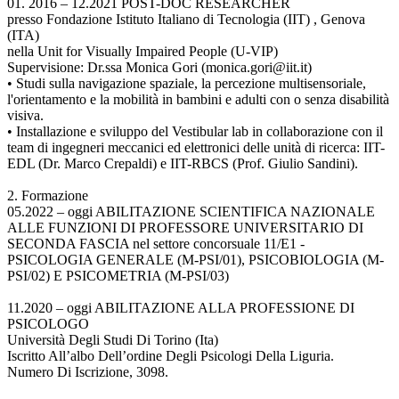
01. 2016 – 12.2021 POST-DOC RESEARCHER
presso Fondazione Istituto Italiano di Tecnologia (IIT) , Genova
(ITA)
nella Unit for Visually Impaired People (U-VIP)
Supervisione: Dr.ssa Monica Gori (monica.gori@iit.it)
• Studi sulla navigazione spaziale, la percezione multisensoriale,
l'orientamento e la mobilità in bambini e adulti con o senza disabilità
visiva.
• Installazione e sviluppo del Vestibular lab in collaborazione con il
team di ingegneri meccanici ed elettronici delle unità di ricerca: IIT-
EDL (Dr. Marco Crepaldi) e IIT-RBCS (Prof. Giulio Sandini).
2. Formazione
05.2022 – oggi ABILITAZIONE SCIENTIFICA NAZIONALE
ALLE FUNZIONI DI PROFESSORE UNIVERSITARIO DI
SECONDA FASCIA nel settore concorsuale 11/E1 -
PSICOLOGIA GENERALE (M-PSI/01), PSICOBIOLOGIA (M-
PSI/02) E PSICOMETRIA (M-PSI/03)
11.2020 – oggi ABILITAZIONE ALLA PROFESSIONE DI
PSICOLOGO
Università Degli Studi Di Torino (Ita)
Iscritto All’albo Dell’ordine Degli Psicologi Della Liguria.
Numero Di Iscrizione, 3098.