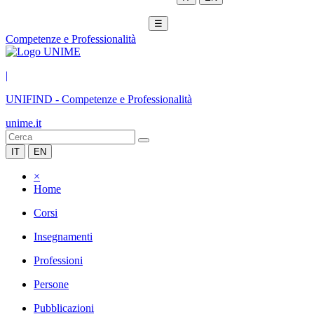
☰
Competenze e Professionalità
|
UNIFIND
-
Competenze e Professionalità
unime.it
IT
EN
×
Home
Corsi
Insegnamenti
Professioni
Persone
Pubblicazioni