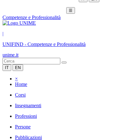
☰
Competenze e Professionalità
|
UNIFIND
-
Competenze e Professionalità
unime.it
IT
EN
×
Home
Corsi
Insegnamenti
Professioni
Persone
Pubblicazioni