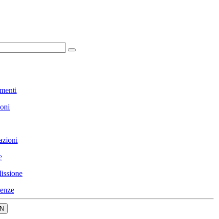
menti
ioni
azioni
e
issione
enze
N