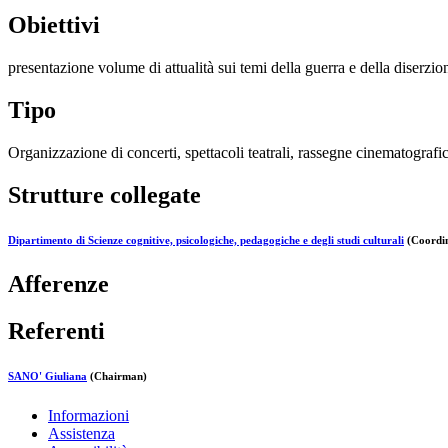
Obiettivi
presentazione volume di attualità sui temi della guerra e della diserzio
Tipo
Organizzazione di concerti, spettacoli teatrali, rassegne cinematografich
Strutture collegate
Dipartimento di Scienze cognitive, psicologiche, pedagogiche e degli studi culturali
(Coordin
Afferenze
Referenti
SANO' Giuliana
(Chairman)
Informazioni
Assistenza