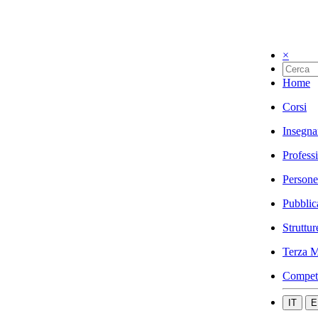
×
Home
Corsi
Insegna
Profess
Persone
Pubblic
Struttur
Terza M
Compet
IT
E