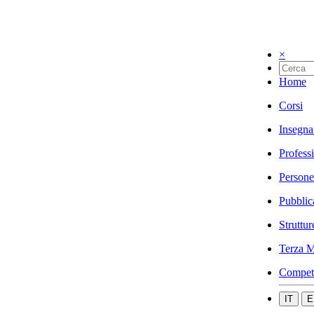
×
Home
Corsi
Insegna
Profess
Persone
Pubblic
Struttur
Terza M
Compet
IT
E