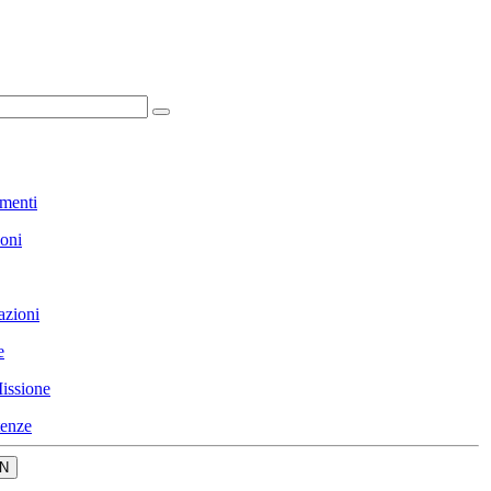
menti
ioni
azioni
e
issione
enze
N