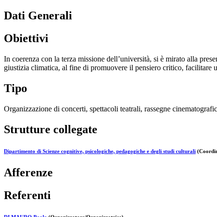
Dati Generali
Obiettivi
In coerenza con la terza missione dell’università, si è mirato alla prese
giustizia climatica, al fine di promuovere il pensiero critico, facilitare 
Tipo
Organizzazione di concerti, spettacoli teatrali, rassegne cinematografich
Strutture collegate
Dipartimento di Scienze cognitive, psicologiche, pedagogiche e degli studi culturali
(Coordin
Afferenze
Referenti
DI MAURO Paola
(Organizzatore/Organizzatrice)