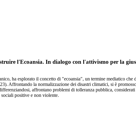
uire l'Ecoansia. In dialogo con l'attivismo per la giust
anico, ha esplorato il concetto di "ecoansia", un termine mediatico che 
). Affrontando la normalizzazione dei disastri climatici, si è promosso
 differenziandosi, affrontano problemi di tolleranza pubblica, considerat
 sociali positive e non violente.