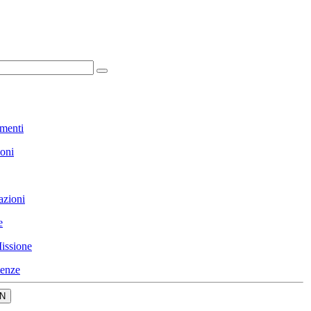
menti
ioni
azioni
e
issione
enze
N