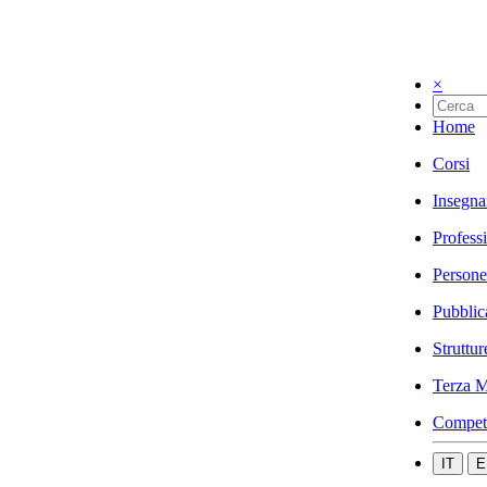
×
Home
Corsi
Insegna
Profess
Persone
Pubblic
Struttur
Terza M
Compet
IT
E