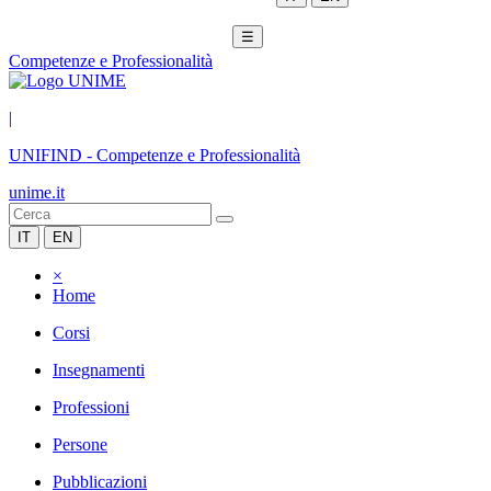
☰
Competenze e Professionalità
|
UNIFIND
-
Competenze e Professionalità
unime.it
IT
EN
×
Home
Corsi
Insegnamenti
Professioni
Persone
Pubblicazioni