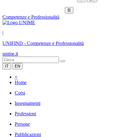
☰
Competenze e Professionalità
|
UNIFIND
-
Competenze e Professionalità
unime.it
IT
EN
×
Home
Corsi
Insegnamenti
Professioni
Persone
Pubblicazioni