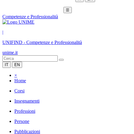
☰
Competenze e Professionalità
|
UNIFIND
-
Competenze e Professionalità
unime.it
IT
EN
×
Home
Corsi
Insegnamenti
Professioni
Persone
Pubblicazioni