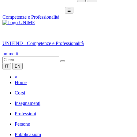
☰
Competenze e Professionalità
|
UNIFIND
-
Competenze e Professionalità
unime.it
IT
EN
×
Home
Corsi
Insegnamenti
Professioni
Persone
Pubblicazioni