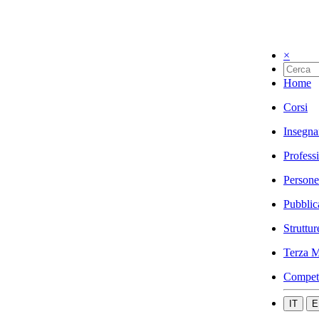
×
Home
Corsi
Insegna
Profess
Persone
Pubblic
Struttur
Terza M
Compet
IT
E