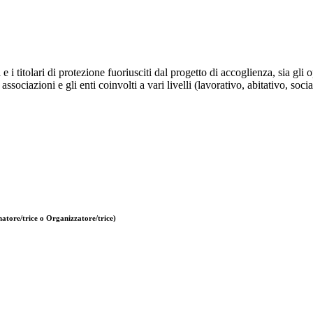
i e i titolari di protezione fuoriusciti dal progetto di accoglienza, sia g
 associazioni e gli enti coinvolti a vari livelli (lavorativo, abitativo, so
atore/trice o Organizzatore/trice)