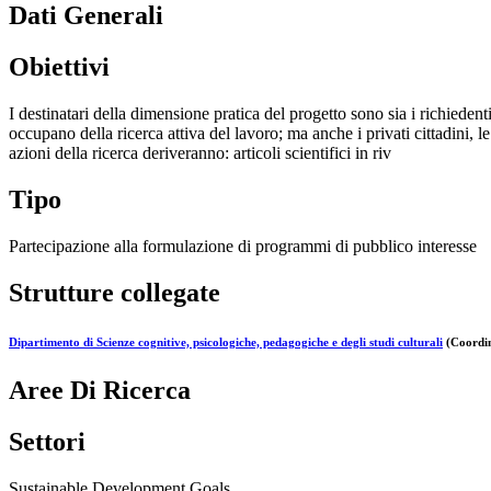
Dati Generali
Obiettivi
I destinatari della dimensione pratica del progetto sono sia i richiedent
occupano della ricerca attiva del lavoro; ma anche i privati cittadini, le
azioni della ricerca deriveranno: articoli scientifici in riv
Tipo
Partecipazione alla formulazione di programmi di pubblico interesse
Strutture collegate
Dipartimento di Scienze cognitive, psicologiche, pedagogiche e degli studi culturali
(Coordin
Aree Di Ricerca
Settori
Sustainable Development Goals