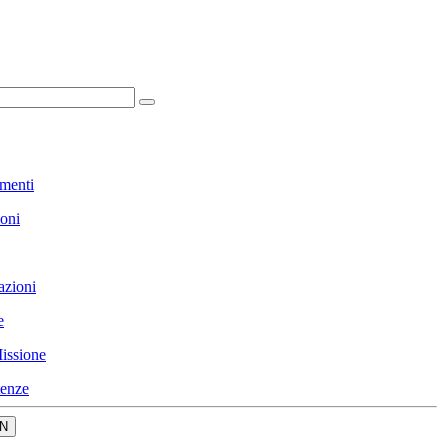
menti
ioni
azioni
e
issione
enze
N