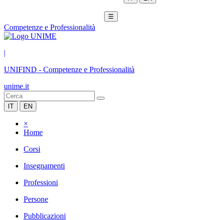
☰
Competenze e Professionalità
|
UNIFIND
-
Competenze e Professionalità
unime.it
IT
EN
×
Home
Corsi
Insegnamenti
Professioni
Persone
Pubblicazioni