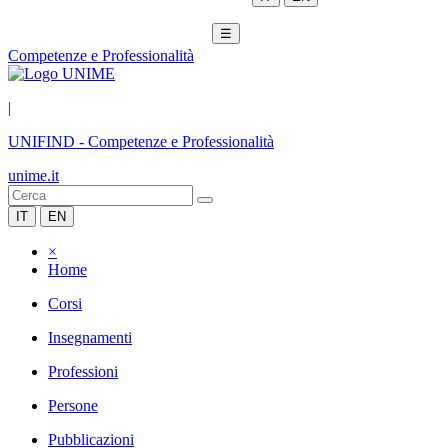
☰
Competenze e Professionalità
|
UNIFIND
-
Competenze e Professionalità
unime.it
IT
EN
×
Home
Corsi
Insegnamenti
Professioni
Persone
Pubblicazioni