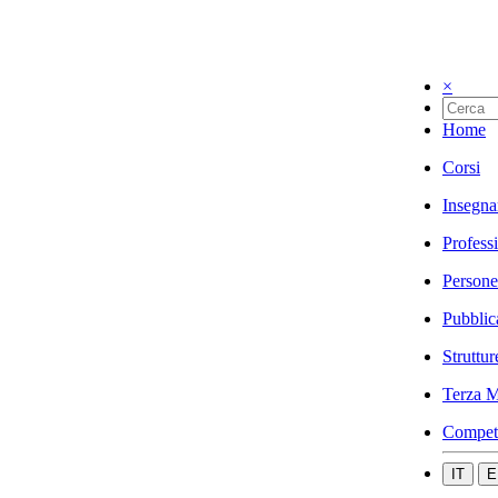
×
Home
Corsi
Insegna
Profess
Persone
Pubblic
Struttur
Terza M
Compet
IT
E