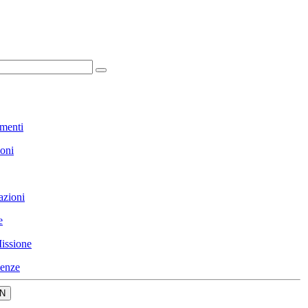
menti
ioni
azioni
e
issione
enze
N