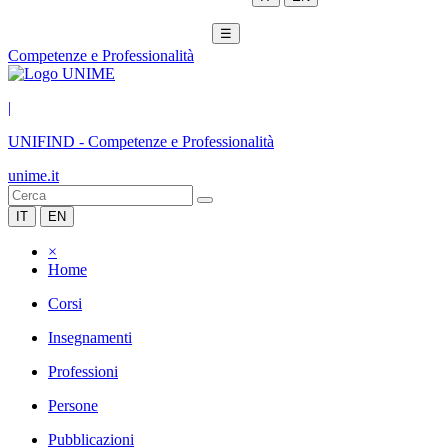
☰
Competenze e Professionalità
|
UNIFIND
-
Competenze e Professionalità
unime.it
IT
EN
×
Home
Corsi
Insegnamenti
Professioni
Persone
Pubblicazioni