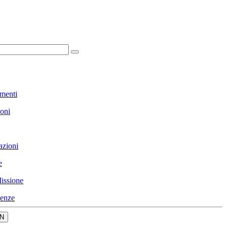
menti
ioni
azioni
e
issione
enze
N