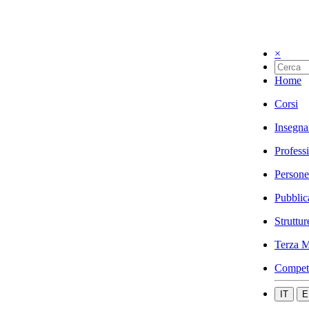
×
Home
Corsi
Insegna
Profess
Persone
Pubblic
Struttur
Terza M
Compet
IT
E