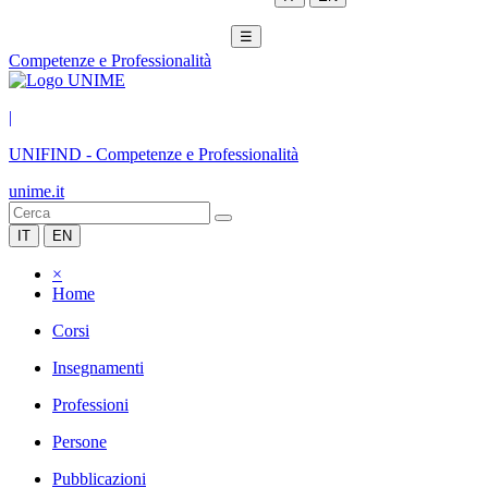
☰
Competenze e Professionalità
|
UNIFIND
-
Competenze e Professionalità
unime.it
IT
EN
×
Home
Corsi
Insegnamenti
Professioni
Persone
Pubblicazioni