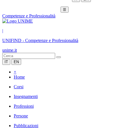
☰
Competenze e Professionalità
|
UNIFIND
-
Competenze e Professionalità
unime.it
IT
EN
×
Home
Corsi
Insegnamenti
Professioni
Persone
Pubblicazioni