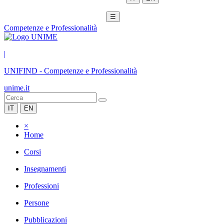
☰
Competenze e Professionalità
|
UNIFIND
-
Competenze e Professionalità
unime.it
IT
EN
×
Home
Corsi
Insegnamenti
Professioni
Persone
Pubblicazioni