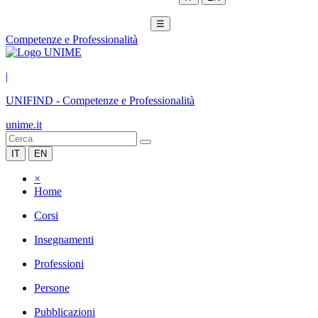
☰
Competenze e Professionalità
|
UNIFIND
-
Competenze e Professionalità
unime.it
IT
EN
×
Home
Corsi
Insegnamenti
Professioni
Persone
Pubblicazioni