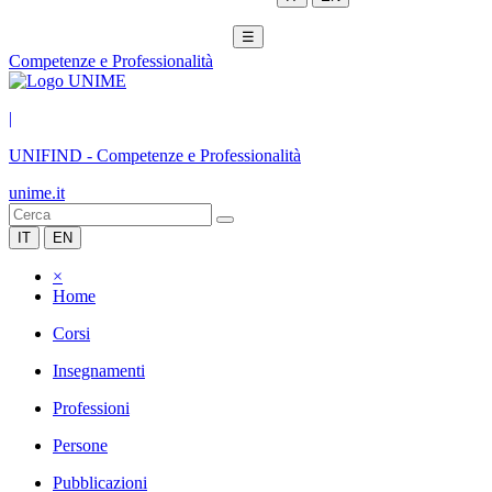
☰
Competenze e Professionalità
|
UNIFIND
-
Competenze e Professionalità
unime.it
IT
EN
×
Home
Corsi
Insegnamenti
Professioni
Persone
Pubblicazioni