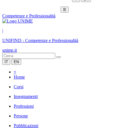
☰
Competenze e Professionalità
|
UNIFIND
-
Competenze e Professionalità
unime.it
IT
EN
×
Home
Corsi
Insegnamenti
Professioni
Persone
Pubblicazioni