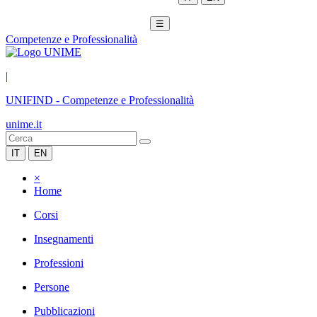
☰
Competenze e Professionalità
|
UNIFIND
-
Competenze e Professionalità
unime.it
IT
EN
×
Home
Corsi
Insegnamenti
Professioni
Persone
Pubblicazioni