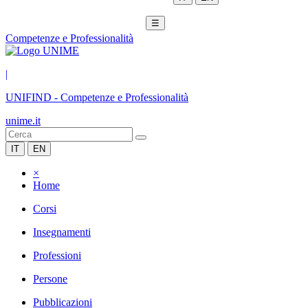
☰
Competenze e Professionalità
|
UNIFIND
-
Competenze e Professionalità
unime.it
IT
EN
×
Home
Corsi
Insegnamenti
Professioni
Persone
Pubblicazioni