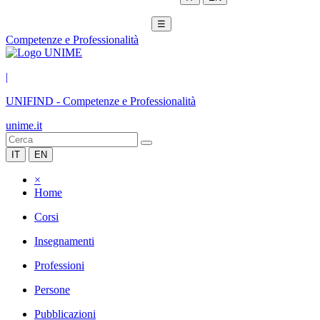
☰
Competenze e Professionalità
|
UNIFIND
-
Competenze e Professionalità
unime.it
IT
EN
×
Home
Corsi
Insegnamenti
Professioni
Persone
Pubblicazioni