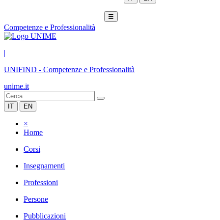
☰
Competenze e Professionalità
|
UNIFIND
-
Competenze e Professionalità
unime.it
IT
EN
×
Home
Corsi
Insegnamenti
Professioni
Persone
Pubblicazioni