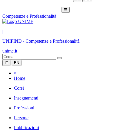
☰
Competenze e Professionalità
|
UNIFIND
-
Competenze e Professionalità
unime.it
IT
EN
×
Home
Corsi
Insegnamenti
Professioni
Persone
Pubblicazioni