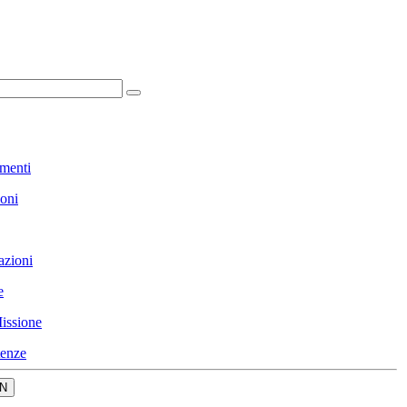
menti
ioni
azioni
e
issione
enze
N