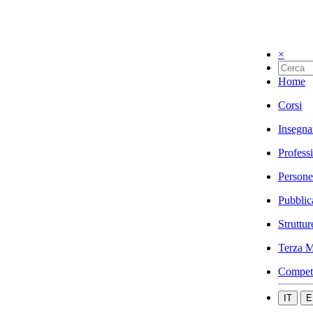
×
Home
Corsi
Insegna
Profess
Persone
Pubblic
Struttur
Terza M
Compet
IT
E