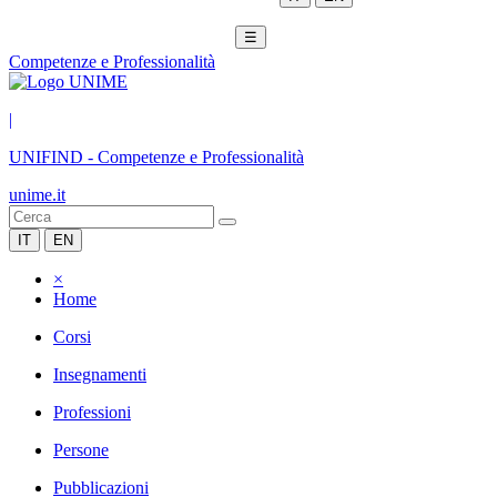
☰
Competenze e Professionalità
|
UNIFIND
-
Competenze e Professionalità
unime.it
IT
EN
×
Home
Corsi
Insegnamenti
Professioni
Persone
Pubblicazioni