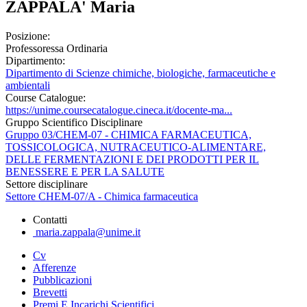
ZAPPALA' Maria
Posizione:
Professoressa Ordinaria
Dipartimento:
Dipartimento di Scienze chimiche, biologiche, farmaceutiche e
ambientali
Course Catalogue:
https://unime.coursecatalogue.cineca.it/docente-ma...
Gruppo Scientifico Disciplinare
Gruppo 03/CHEM-07 - CHIMICA FARMACEUTICA,
TOSSICOLOGICA, NUTRACEUTICO-ALIMENTARE,
DELLE FERMENTAZIONI E DEI PRODOTTI PER IL
BENESSERE E PER LA SALUTE
Settore disciplinare
Settore CHEM-07/A - Chimica farmaceutica
Contatti
maria.zappala@unime.it
Cv
Afferenze
Pubblicazioni
Brevetti
Premi E Incarichi Scientifici