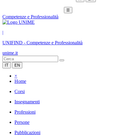
☰
Competenze e Professionalità
|
UNIFIND
-
Competenze e Professionalità
unime.it
IT
EN
×
Home
Corsi
Insegnamenti
Professioni
Persone
Pubblicazioni