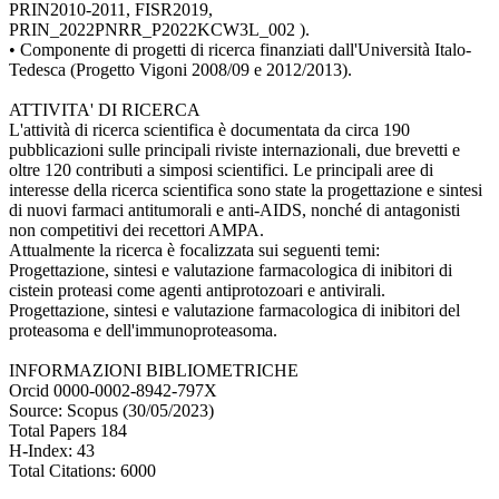
PRIN2010-2011, FISR2019,
PRIN_2022PNRR_P2022KCW3L_002 ).
• Componente di progetti di ricerca finanziati dall'Università Italo-
Tedesca (Progetto Vigoni 2008/09 e 2012/2013).
ATTIVITA' DI RICERCA
L'attività di ricerca scientifica è documentata da circa 190
pubblicazioni sulle principali riviste internazionali, due brevetti e
oltre 120 contributi a simposi scientifici. Le principali aree di
interesse della ricerca scientifica sono state la progettazione e sintesi
di nuovi farmaci antitumorali e anti-AIDS, nonché di antagonisti
non competitivi dei recettori AMPA.
Attualmente la ricerca è focalizzata sui seguenti temi:
Progettazione, sintesi e valutazione farmacologica di inibitori di
cistein proteasi come agenti antiprotozoari e antivirali.
Progettazione, sintesi e valutazione farmacologica di inibitori del
proteasoma e dell'immunoproteasoma.
INFORMAZIONI BIBLIOMETRICHE
Orcid 0000-0002-8942-797X
Source: Scopus (30/05/2023)
Total Papers 184
H-Index: 43
Total Citations: 6000