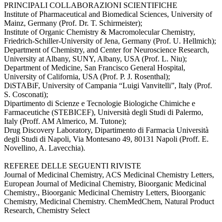
PRINCIPALI COLLABORAZIONI SCIENTIFICHE
Institute of Pharmaceutical and Biomedical Sciences, University of
Mainz, Germany (Prof. Dr. T. Schirmeister);
Institute of Organic Chemistry & Macromolecular Chemistry,
Friedrich-Schiller-University of Jena, Germany (Prof. U. Hellmich);
Department of Chemistry, and Center for Neuroscience Research,
University at Albany, SUNY, Albany, USA (Prof. L. Niu);
Department of Medicine, San Francisco General Hospital,
University of California, USA (Prof. P. J. Rosenthal);
DiSTABiF, University of Campania “Luigi Vanvitelli”, Italy (Prof.
S. Cosconati);
Dipartimento di Scienze e Tecnologie Biologiche Chimiche e
Farmaceutiche (STEBICEF), Università degli Studi di Palermo,
Italy (Proff. AM Almerico, M. Tutone);
Drug Discovery Laboratory, Dipartimento di Farmacia Università
degli Studi di Napoli, Via Montesano 49, 80131 Napoli (Proff. E.
Novellino, A. Lavecchia).
REFEREE DELLE SEGUENTI RIVISTE
Journal of Medicinal Chemistry, ACS Medicinal Chemistry Letters,
European Journal of Medicinal Chemistry, Bioorganic Medicinal
Chemistry., Bioorganic Medicinal Chemistry Letters, Bioorganic
Chemistry, Medicinal Chemistry. ChemMedChem, Natural Product
Research, Chemistry Select