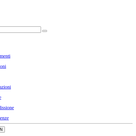
menti
ioni
azioni
e
issione
enze
N