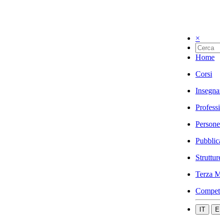
×
Home
Corsi
Insegna
Profess
Persone
Pubblic
Struttur
Terza M
Compet
IT
E