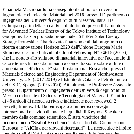
Emanuela Mastronardo ha conseguito il dottorato di ricerca in
Ingegneria e chimica dei Materiali nel 2016 presso il Dipartimento di
Ingegneria dell'Università degli Studi di Messina, Italia. Ha
sviluppato parte della sua attività di dottorato presso il Laboratory
for Advanced Nuclear Energy of the Tokyo Institute of Technology,
Giappone. La sua proposta progettuale “SESPer-Solar Energy
Storage Perovskites” ha ricevuto finanziamenti dal programma di
ricerca e innovazione Horizon 2020 dell'Unione Europea Marie
Sklodowska-Curie Individual Global Fellowhip N° 74616 (2017),
che ha portato allo sviluppo di materiali innovativi per l'accumulo di
calore termochimico da impianti a concentrazione solare al fine di
aumentarne l'efficienza. E' stata Post-doctoral Researcher presso il
Materials Science and Engineering Department of Northwestern
University, US, (2017-2019) e l’Istituto di Catalisi e Petrolchimica
del CSIC, Spagna (2019-2020). Attualmente, è Professore Associato
presso il Dipartimento di Ingegneria dell’Università degli Studi di
Messina e docente di Scienza e Tecnologia dei Materiali. È autrice
di 46 articoli di ricerca su riviste indicizzate peer reviewed, 2
brevetti, h-index 14. Ha partecipato a numerosi convegni
internazionali e nazionali, anche in qualità di Keynote Speaker e
membro della comitato scientifico. È stata vincitrice dei
riconoscimenti “Seal of Excellence” rilasciato dalla Commissione
Europea, e “AICIng per giovani ricercatori”. La ricercatrice è inoltre
membro dell’AIMAT - Associazione Italiana di Ingegneria dei