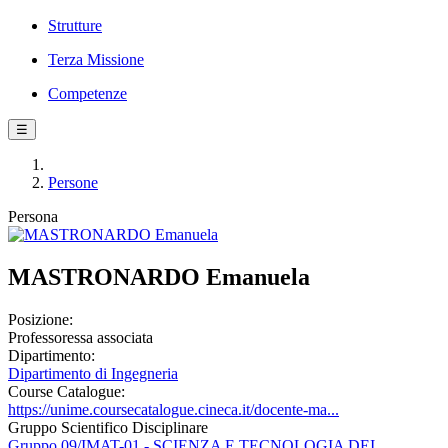
Strutture
Terza Missione
Competenze
☰
Persone
Persona
MASTRONARDO Emanuela
Posizione:
Professoressa associata
Dipartimento:
Dipartimento di Ingegneria
Course Catalogue:
https://unime.coursecatalogue.cineca.it/docente-ma...
Gruppo Scientifico Disciplinare
Gruppo 09/IMAT-01 - SCIENZA E TECNOLOGIA DEI