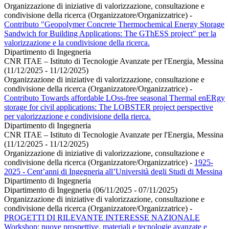
Organizzazione di iniziative di valorizzazione, consultazione e
condivisione della ricerca (Organizzatore/Organizzatrice)
-
Contributo "Geopolymer Concrete Thermochemical Energy Storage
Sandwich for Building Applications:​ The GThESS project" per la
valorizzazione e la condivisione della ricerca.
Dipartimento di Ingegneria
CNR ITAE – Istituto di Tecnologie Avanzate per l'Energia, Messina
(11/12/2025 - 11/12/2025)
Organizzazione di iniziative di valorizzazione, consultazione e
condivisione della ricerca (Organizzatore/Organizzatrice)
-
Contributo Towards affordable LOss-free seasonal Thermal enERgy
storage for civil applications: The LOBSTER project perspective
per valorizzazione e condivisione della rierca.
Dipartimento di Ingegneria
CNR ITAE – Istituto di Tecnologie Avanzate per l'Energia, Messina
(11/12/2025 - 11/12/2025)
Organizzazione di iniziative di valorizzazione, consultazione e
condivisione della ricerca (Organizzatore/Organizzatrice)
-
1925-
2025 - Cent’anni di Ingegneria all’Università degli Studi di Messina
Dipartimento di Ingegneria
Dipartimento di Ingegneria (06/11/2025 - 07/11/2025)
Organizzazione di iniziative di valorizzazione, consultazione e
condivisione della ricerca (Organizzatore/Organizzatrice)
-
PROGETTI DI RILEVANTE INTERESSE NAZIONALE
Workshop: nuove prospettive, materiali e tecnologie avanzate e