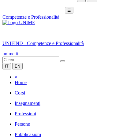
☰
Competenze e Professionalità
|
UNIFIND
-
Competenze e Professionalità
unime.it
IT
EN
×
Home
Corsi
Insegnamenti
Professioni
Persone
Pubblicazioni