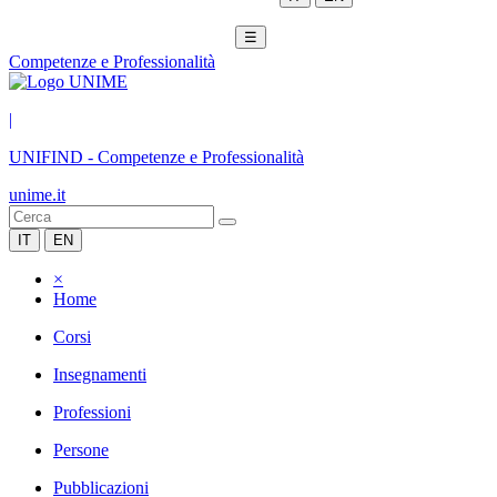
☰
Competenze e Professionalità
|
UNIFIND
-
Competenze e Professionalità
unime.it
IT
EN
×
Home
Corsi
Insegnamenti
Professioni
Persone
Pubblicazioni