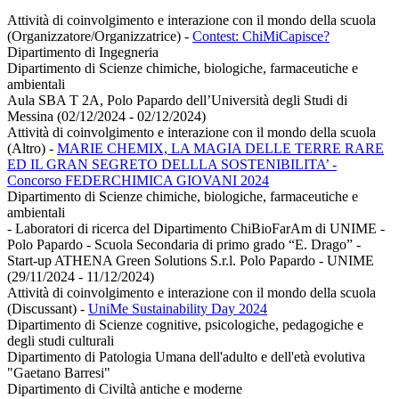
Attività di coinvolgimento e interazione con il mondo della scuola
(Organizzatore/Organizzatrice)
-
Contest: ChiMiCapisce?
Dipartimento di Ingegneria
Dipartimento di Scienze chimiche, biologiche, farmaceutiche e
ambientali
Aula SBA T 2A, Polo Papardo dell’Università degli Studi di
Messina (02/12/2024 - 02/12/2024)
Attività di coinvolgimento e interazione con il mondo della scuola
(Altro)
-
MARIE CHEMIX, LA MAGIA DELLE TERRE RARE
ED IL GRAN SEGRETO DELLLA SOSTENIBILITA’ -
Concorso FEDERCHIMICA GIOVANI 2024
Dipartimento di Scienze chimiche, biologiche, farmaceutiche e
ambientali
- Laboratori di ricerca del Dipartimento ChiBioFarAm di UNIME -
Polo Papardo - Scuola Secondaria di primo grado “E. Drago” -
Start-up ATHENA Green Solutions S.r.l. Polo Papardo - UNIME
(29/11/2024 - 11/12/2024)
Attività di coinvolgimento e interazione con il mondo della scuola
(Discussant)
-
UniMe Sustainability Day 2024
Dipartimento di Scienze cognitive, psicologiche, pedagogiche e
degli studi culturali
Dipartimento di Patologia Umana dell'adulto e dell'età evolutiva
"Gaetano Barresi"
Dipartimento di Civiltà antiche e moderne