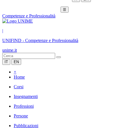
☰
Competenze e Professionalità
|
UNIFIND
-
Competenze e Professionalità
unime.it
IT
EN
×
Home
Corsi
Insegnamenti
Professioni
Persone
Pubblicazioni