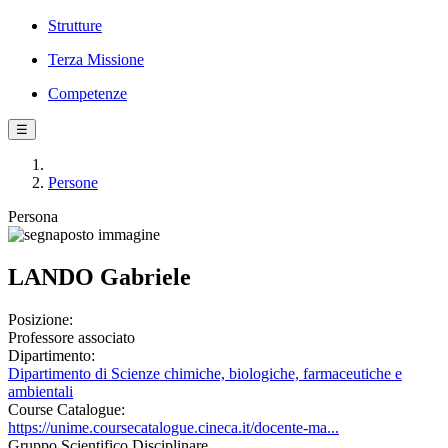
Strutture
Terza Missione
Competenze
☰
Persone
Persona
LANDO Gabriele
Posizione:
Professore associato
Dipartimento:
Dipartimento di Scienze chimiche, biologiche, farmaceutiche e
ambientali
Course Catalogue:
https://unime.coursecatalogue.cineca.it/docente-ma...
Gruppo Scientifico Disciplinare